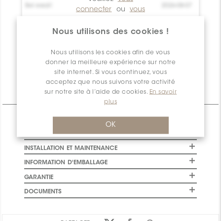
Bel essai!
0
Crée toi un
2026-08-07
connecter
ou
vous
compte !
inscrire
pour avoir
Bel essai!
accès à ces
0
Crée toi un
2026-08-07
Nous utilisons des cookies !
compte !
informations
Nous utilisons les cookies afin de vous
Quantité
0
donner la meilleure expérience sur notre
disponible
site internet. Si vous continuez, vous
acceptez que nous suivons votre activité
sur notre site à l’aide de cookies.
En savoir
Informations Techniques
plus
CARACTÉRISTIQUES
OK
SPÉCIFICATIONS
INSTALLATION ET MAINTENANCE
INFORMATION D'EMBALLAGE
GARANTIE
DOCUMENTS