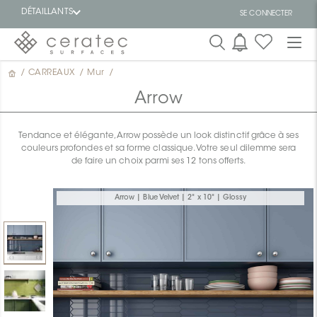
DÉTAILLANTS
SE CONNECTER
/
CARREAUX
/
Mur
/
En
EN
vedette
Arrow
Tendance et élégante, Arrow possède un look distinctif grâce à ses
couleurs profondes et sa forme classique. Votre seul dilemme sera
de faire un choix parmi ses 12 tons offerts.
ON
Arrow | Blue Velvet | 2" x 10" | Glossy