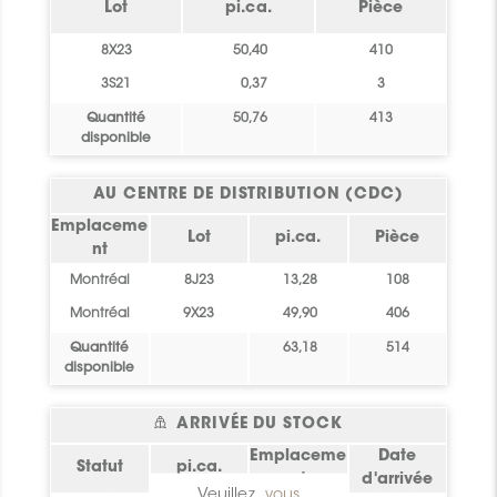
Lot
pi.ca.
Pièce
8X23
50,40
410
3S21
0,37
3
Quantité
50,76
413
disponible
AU CENTRE DE DISTRIBUTION (CDC)
Emplaceme
Lot
pi.ca.
Pièce
nt
Montréal
8J23
13,28
108
Montréal
9X23
49,90
406
Quantité
63,18
514
disponible
ARRIVÉE DU STOCK
Emplaceme
Date
Statut
pi.ca.
nt
d'arrivée
Veuillez
vous