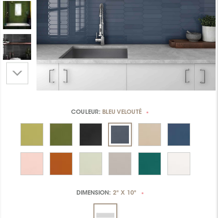
COULEUR:
BLEU VELOUTÉ
*
DIMENSION:
2" X 10"
*