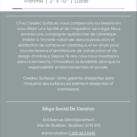
Pomme | 2" x 10" | Lustré
Chez Ceratec Surfaces, nous comprenons vos besoins en
vous offrant une facilité et de l’inspiration sans égal. Nous
sommes une compagnie québécoise de céramique
établie à l'échelle nationale dans la production et
distribution de surfaces en céramique et en vinyle pour
tous les besoins d'architecture, de construction et de
design d'intérieur. Depuis 70 ans, nous nous investissons
dans la recherche, l’innovation, la durabilité, ainsi que la
responsabilité environnementale et sociale.
Ceratec Surfaces - Votre garantie d'expertise dans
l’industrie des surfaces de bâtiment résidentiel et
commercial.
Siège Social De Ceratec
414 Avenue Saint-Sacrement
Ville de Québec, Québec G1N 3Y3
Administration:
1.800.663.8445