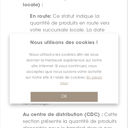
locale) :
En route:
Ce statut indique la
quantité de produits en route vers
votre succursale locale. La date
d'arrivée estimée indique quand les
Nous utilisons des cookies !
produits seront disponibles pour
l'expédition ou le ramassage.
Nous utilisons les cookies afin de vous
donner la meilleure expérience sur notre
En préparation:
Ce statut indique la
site internet. Si vous continuez, vous
quantité de produits en préparation
acceptez que nous suivons votre activité
pour un transfert vers votre succursale
sur notre site à l’aide de cookies.
En savoir
locale. La date d'arrivée estimée
plus
indique quand les produits seront
disponibles pour l'expédition ou le
OK
ramassage.
Au centre de distribution (CDC) :
Cette
section présente la quantité de produits