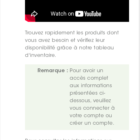
Trouvez rapidement les produits dont
vous avez besoin et vérifiez leur
disponibilité grâce à notre tableau
d'inventaire.
Remarque :
Pour avoir un 
accès complet 
aux informations 
présentées ci-
dessous, veuillez 
vous 
connecter
 à 
votre compte ou 
créer un compte.