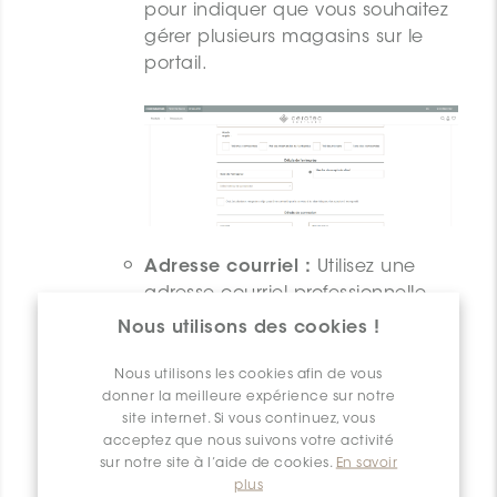
pour indiquer que vous souhaitez
gérer plusieurs magasins sur le
portail.
Adresse courriel :
Utilisez une
adresse courriel professionnelle
valide qui sera liée à votre
Nous utilisons des cookies !
compte.
Nous utilisons les cookies afin de vous
Mot de passe :
Créez un mot de
donner la meilleure expérience sur notre
passe fort. Il doit comporter au
site internet. Si vous continuez, vous
moins 8 caractères, dont des
acceptez que nous suivons votre activité
lettres et des chiffres. Entrez à
sur notre site à l’aide de cookies.
En savoir
nouveau votre mot de passe pour
plus