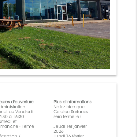
eures d'ouverture
Plus d'informations
dministration
Notez bien que
undi au Vendredi
Ceratec Surfaces
 7:30 à 16:30
sera fermé le :
amedi et
imanche - Fermé
Jeudi 1er janvier
2026
éception /
Lundi 16 février