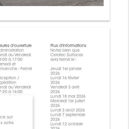
eures d'ouverture
Plus d'informations
dministration
Notez bien que
undi au Vendredi
Ceratec Surfaces
 8:00 à 17:00
sera fermé le :
amedi et
imanche - Fermé
Jeudi 1er janvier
2026
éception /
Lundi 16 février
xpédition
2026
undi au Vendredi
Vendredi 3 avril
 7:30 à 16:00
2026
amedi et
Lundi 18 mai 2026
imanche - Fermé
Mercredi 1er juillet
2026
alle de montre
Lundi 3 août 2026
undi au Vendredi
Lundi 7 septembre
nce sur
 7:30 à 16:00
2026
s votre
amedi et
Lundi 12 octobre
imanche - Fermé
2026