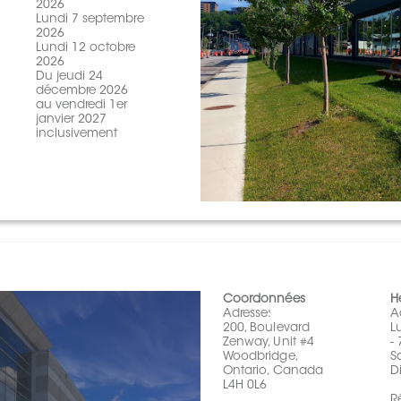
2026
Lundi 7 septembre
2026
Lundi 12 octobre
2026
Du jeudi 24
décembre 2026
au vendredi 1er
janvier 2027
inclusivement
Coordonnées
H
Adresse:
A
200, Boulevard
L
Zenway, Unit #4
-
Woodbridge,
S
Ontario, Canada
D
L4H 0L6
R