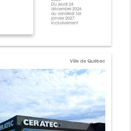
Du jeudi 24
ureau de
décembre 2026
ommande
au vendredi 1er
undi au Vendredi
janvier 2027
 8:00 à 17:00
inclusivement
amedi et
imanche - Fermé
Ville de Québec