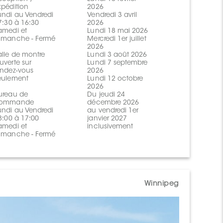
xpédition
2026
undi au Vendredi
Vendredi 3 avril
 7:30 à 16:30
2026
amedi et
Lundi 18 mai 2026
imanche - Fermé
Mercredi 1er juillet
2026
alle de montre
Lundi 3 août 2026
uverte sur
Lundi 7 septembre
endez-vous
2026
eulement
Lundi 12 octobre
2026
ureau de
Du jeudi 24
ommande
décembre 2026
undi au Vendredi
au vendredi 1er
 8:00 à 17:00
janvier 2027
amedi et
inclusivement
imanche - Fermé
Winnipeg