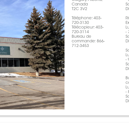
Canada
S
T2C 3V2
D
Téléphone:
403-
R
720-3130
E
Télécopieur: 403-
L
720-3114
-
Bureau de
S
commande:
866-
D
712-3453
S
L
-
S
D
B
c
L
-
S
D