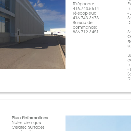
Téléphone:
E
416.743.5514
L
Télécopieur:
-
416.743.3673
S
Bureau de
D
commande:
866.712.3451
S
O
r
s
B
c
L
-
S
D
Plus d'informations
Notez bien que
Ceratec Surfaces