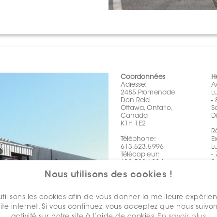
Coordonnées
H
Adresse:
A
2485 Promenade
L
Don Reid
-
Ottawa, Ontario,
S
Canada
D
K1H 1E2
R
Téléphone:
E
613.523.5996
L
Télécopieur:
-
613.523.6114
S
Bureau de
D
Nous utilisons des cookies !
commande:
866.712.3450
S
L
tilisons les cookies afin de vous donner la meilleure expérie
-
site internet. Si vous continuez, vous acceptez que nous suivon
S
activité sur notre site à l’aide de cookies.
En savoir plus
D