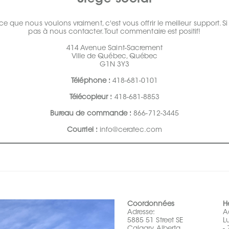
ce que nous voulons vraiment, c'est vous offrir le meilleur support.
pas à nous contacter. Tout commentaire est positif!
414 Avenue Saint-Sacrement
Ville de Québec, Québec
G1N 3Y3
Téléphone :
418-681-0101
Télécopieur :
418-681-8853
Bureau de commande :
866-712-3445
Courriel :
info@ceratec.com
Coordonnées
H
Adresse:
A
5885 51 Street SE
L
Calgary, Alberta,
-