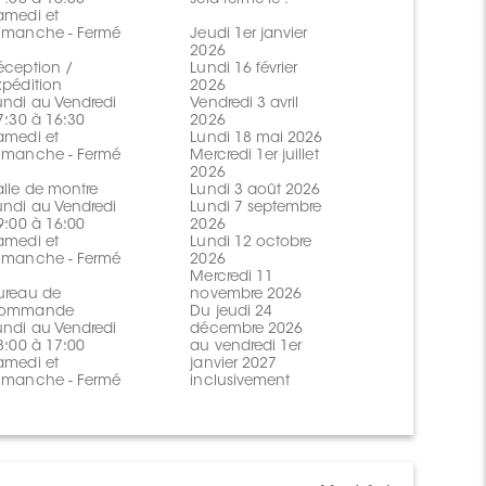
amedi et
imanche - Fermé
Jeudi 1er janvier
2026
éception /
Lundi 16 février
xpédition
2026
undi au Vendredi
Vendredi 3 avril
 7:30 à 16:30
2026
amedi et
Lundi 18 mai 2026
imanche - Fermé
Mercredi 1er juillet
2026
alle de montre
Lundi 3 août 2026
undi au Vendredi
Lundi 7 septembre
 9:00 à 16:00
2026
amedi et
Lundi 12 octobre
imanche - Fermé
2026
Mercredi 11
ureau de
novembre 2026
ommande
Du jeudi 24
undi au Vendredi
décembre 2026
 8:00 à 17:00
au vendredi 1er
amedi et
janvier 2027
imanche - Fermé
inclusivement