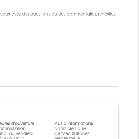
 Si vous avez des questions ou des commentaires, n'hésitez
eures d'ouverture
Plus d'informations
dministration
Notez bien que
undi au Vendredi
Ceratec Surfaces
 7:30 à 16:30
sera fermé le :