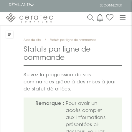
DÉTAILLANTS
SE CONNECTER
En
EN
vedette
Aide du site
/
Statuts par ligne de commande
Statuts par ligne de
commande
Suivez la progression de vos
ON
commandes grâce à des mises à jour
de statut détaillées.
Remarque :
Pour avoir un 
accès complet 
aux informations 
présentées ci-