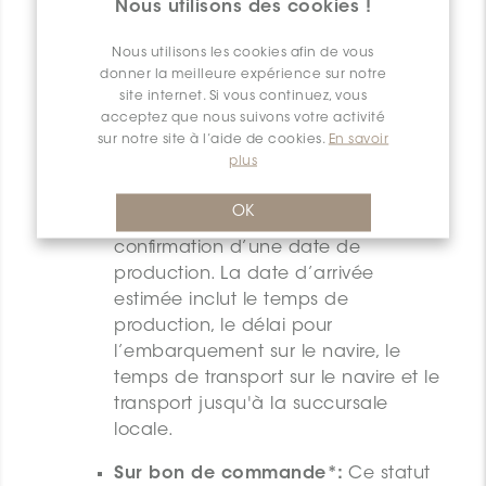
Nous utilisons des cookies !
commande passée, la quantité
passera au statut suivant dans la
Nous utilisons les cookies afin de vous
chaîne d’approvisionnement.
donner la meilleure expérience sur notre
site internet. Si vous continuez, vous
Production prévue*:
Ce statut
acceptez que nous suivons votre activité
sur notre site à l’aide de cookies.
En savoir
indique que la quantité de produits
plus
spécifiée est actuellement en
commande auprès de notre
OK
fournisseur et que nous avons
confirmation d’une date de
production. La date d’arrivée
estimée inclut le temps de
production, le délai pour
l’embarquement sur le navire, le
temps de transport sur le navire et le
transport jusqu'à la succursale
locale.
Sur bon de commande*:
Ce statut