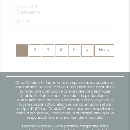
Dante 2.0
Cemento
12" x 24"
1
2
3
4
5
Fin
Chez Ceratec Surfaces, nous comprenons vos besoins en
vous offrant une facilité et de l’inspiration sans égal. Nous
sommes une compagnie québécoise de céramique
établie à l'échelle nationale dans la production et
distribution de surfaces en céramique et en vinyle pour
tous les besoins d'architecture, de construction et de
design d'intérieur. Depuis 70 ans, nous nous investissons
dans la recherche, l’innovation, la durabilité, ainsi que la
responsabilité environnementale et sociale.
Ceratec Surfaces - Votre garantie d'expertise dans