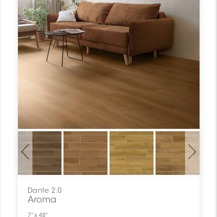
Previous
Next
Dante 2.0
Aroma
7" x 48"