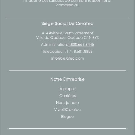
l’industrie des surfaces de bâtiment résidentiel et
commercial.
Siège Social De Ceratec
414 Avenue Saint-Sacrement
Ville de Québec, Québec G1N 3Y3
Administration:
1.800.663.8445
Télécopieur : 1.418.681.8853
info@ceratec.com
Notre Entreprise
À propos
Carrières
Nous joindre
Vivre@Ceratec
Blogue