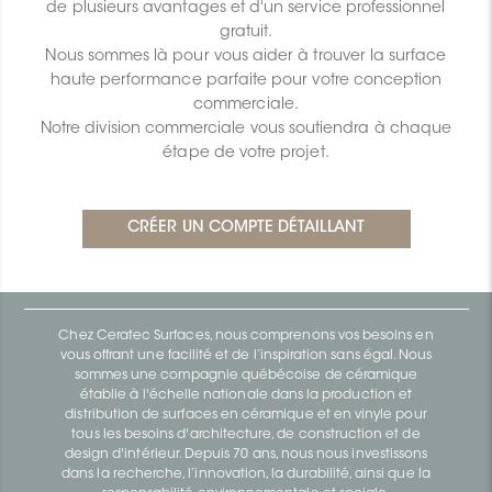
de plusieurs avantages et d'un service professionnel
gratuit.
Nous sommes là pour vous aider à trouver la surface
haute performance parfaite pour votre conception
commerciale.
Notre division commerciale vous soutiendra à chaque
étape de votre projet.
Chez Ceratec Surfaces, nous comprenons vos besoins en
vous offrant une facilité et de l’inspiration sans égal. Nous
sommes une compagnie québécoise de céramique
établie à l'échelle nationale dans la production et
distribution de surfaces en céramique et en vinyle pour
tous les besoins d'architecture, de construction et de
design d'intérieur. Depuis 70 ans, nous nous investissons
dans la recherche, l’innovation, la durabilité, ainsi que la