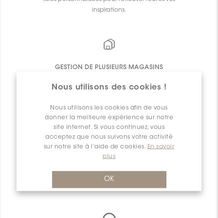
inspirations.
GESTION DE PLUSIEURS MAGASINS
Centralisez toutes les commandes de vos
Nous utilisons des cookies !
différents magasins en un seul endroit pour
avoir une vue d'ensemble de vos opérations.
Nous utilisons les cookies afin de vous
donner la meilleure expérience sur notre
site internet. Si vous continuez, vous
acceptez que nous suivons votre activité
sur notre site à l’aide de cookies.
En savoir
plus
PRIX NETS
Planifiez mieux votre budget en vous référant à
OK
vos prix nets pour l'ensemble de nos produits.