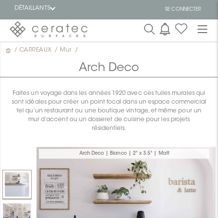
DÉTAILLANTS
SE CONNECTER
/
CARREAUX
/
Mur
/
En
EN
vedette
Arch Deco
Faites un voyage dans les années 1920 avec ces tuiles murales qui
sont idéales pour créer un point focal dans un espace commercial
tel qu’un restaurant ou une boutique vintage, et même pour un
mur d’accent ou un dosseret de cuisine pour les projets
résidentiels.
ON
Arch Deco | Bianco | 2" x 3.5" | Matt